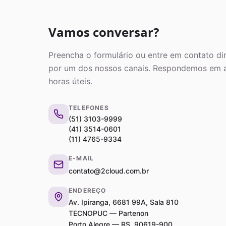
Vamos conversar?
Preencha o formulário ou entre em contato di
por um dos nossos canais. Respondemos em 
horas úteis.
TELEFONES
(51) 3103-9999
(41) 3514-0601
(11) 4765-9334
E-MAIL
contato@2cloud.com.br
ENDEREÇO
Av. Ipiranga, 6681 99A, Sala 810
TECNOPUC — Partenon
Porto Alegre — RS, 90619-900